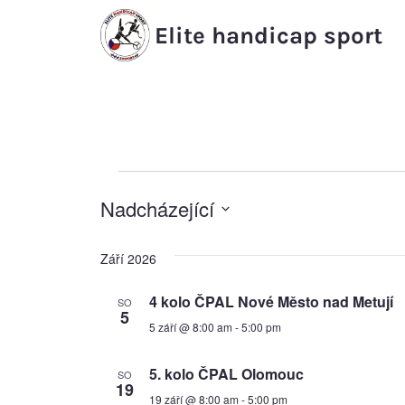
Přeskočit
Elite handicap sport
na
obsah
Akce
Nadcházející
Vyberte
Září 2026
datum.
4 kolo ČPAL Nové Město nad Metují
SO
5
5 září @ 8:00 am
-
5:00 pm
5. kolo ČPAL Olomouc
SO
19
19 září @ 8:00 am
-
5:00 pm